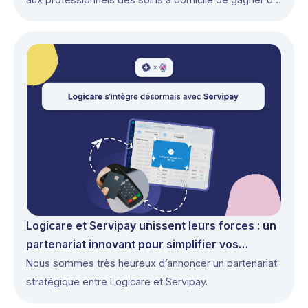
temps et de se concentrer sur leurs patients
Logicare et Servipay unissent leurs forces : un
partenariat innovant pour simplifier vos
paiements
Nous sommes très heureux d’annoncer un partenariat
stratégique entre Logicare et Servipay.